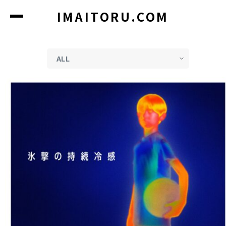
コ
IMAITORU.COM
ン
テ
ン
ツ
に
ス
キ
ッ
プ