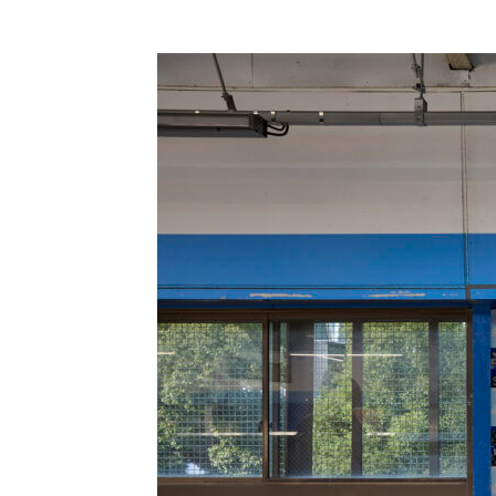
コ
ン
テ
ン
ツ
に
ス
キ
ッ
プ