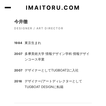
コ
IMAITORU.COM
ン
テ
ン
今井徹
ツ
DESIGNER / ART DIRECTOR
に
ス
東京生まれ
1984
キ
ッ
多摩美術大学 情報デザイン学科 情報デザイ
2007
プ
ンコース卒業
デザイナーとしてTUGBOAT2に入社
2007
デザイナー/アートディレクターとして
2016
TUGBOAT DESIGNに転籍