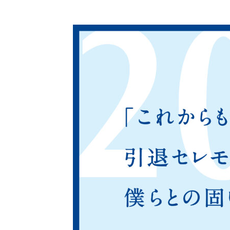
コ
ン
テ
ン
ツ
に
ス
キ
ッ
プ