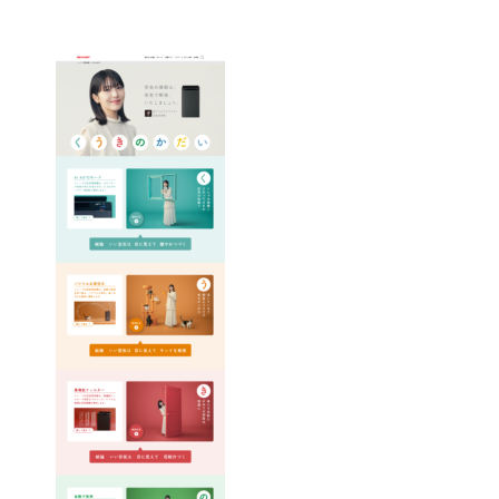
コ
ン
テ
ン
ツ
に
ス
キ
ッ
プ