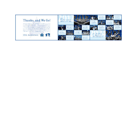
コ
ン
テ
ン
ツ
に
ス
キ
ッ
プ