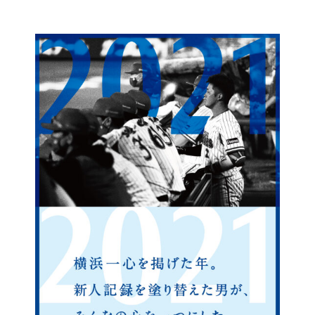
コ
ン
テ
ン
ツ
に
ス
キ
ッ
プ