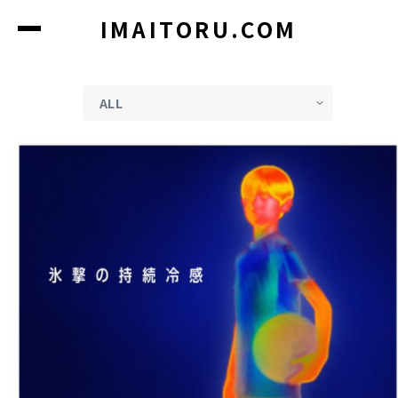
コ
IMAITORU.COM
ン
テ
ン
ツ
に
ス
キ
ッ
プ