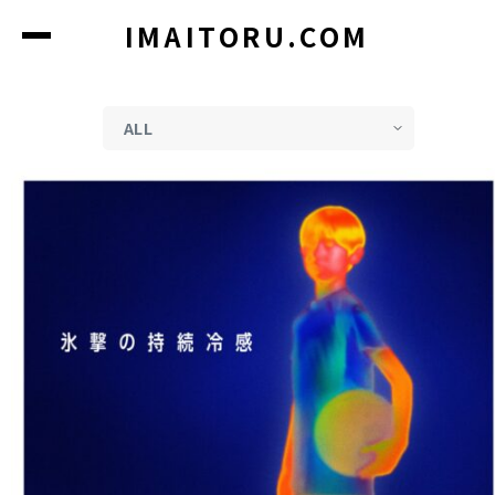
コ
IMAITORU.COM
ン
テ
ン
ツ
に
ス
キ
ッ
プ