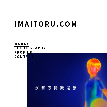
コ
ン
テ
ン
IMAITORU.COM
ツ
に
ス
キ
WORKS
ッ
PHOTOGRAPHY
PROFILE
プ
CONTACT