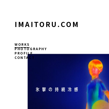
コ
ン
テ
ン
IMAITORU.COM
ツ
に
ス
キ
WORKS
ッ
PHOTOGRAPHY
PROFILE
プ
CONTACT