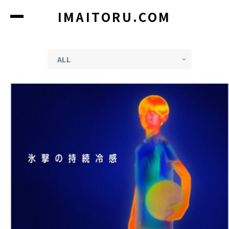
コ
IMAITORU.COM
ン
テ
ン
ツ
に
ス
キ
ッ
プ