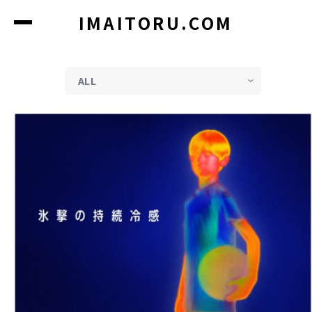
コ
IMAITORU.COM
ン
テ
ン
ツ
に
ス
キ
ッ
プ