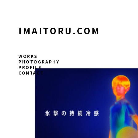
コ
ン
テ
ン
IMAITORU.COM
ツ
に
ス
キ
WORKS
ッ
PHOTOGRAPHY
PROFILE
プ
CONTACT