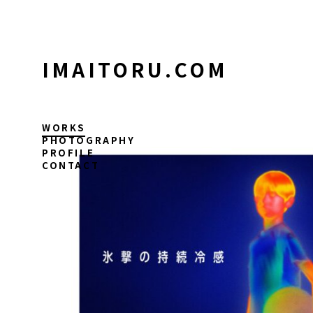
コ
ン
テ
ン
IMAITORU.COM
ツ
に
ス
キ
WORKS
ッ
PHOTOGRAPHY
PROFILE
プ
CONTACT