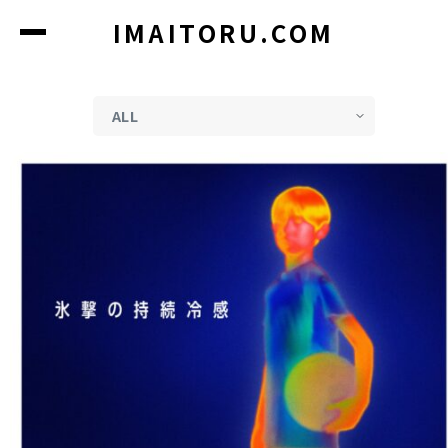
コ
IMAITORU.COM
ン
テ
ン
ツ
に
ス
キ
ッ
プ