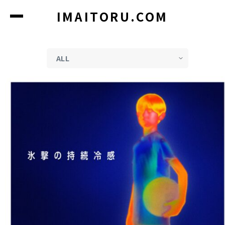
コ
IMAITORU.COM
ン
テ
ン
ツ
に
ス
キ
ッ
プ