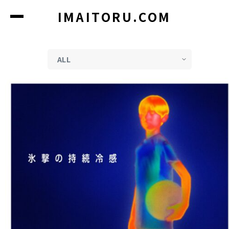
コ
IMAITORU.COM
ン
テ
ン
ツ
に
ス
キ
ッ
プ