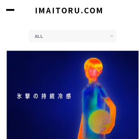
コ
IMAITORU.COM
ン
テ
ン
ツ
に
ス
キ
ッ
プ