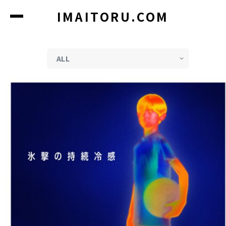
コ
IMAITORU.COM
ン
テ
ン
ツ
に
ス
キ
ッ
プ