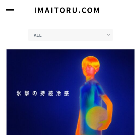
コ
IMAITORU.COM
ン
テ
ン
ツ
に
ス
キ
ッ
プ