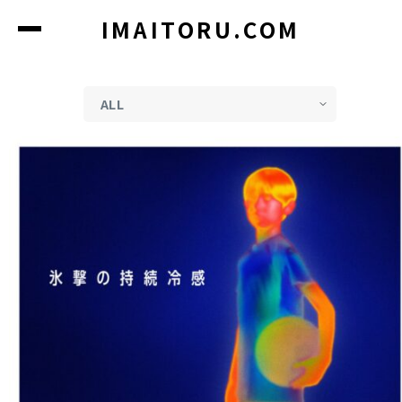
コ
IMAITORU.COM
ン
テ
ン
ツ
に
ス
キ
ッ
プ