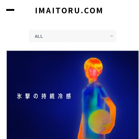
コ
IMAITORU.COM
ン
テ
ン
ツ
に
ス
キ
ッ
プ