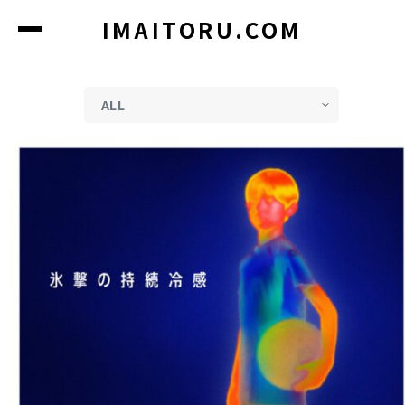
コ
IMAITORU.COM
ン
テ
ン
ツ
に
ス
キ
ッ
プ