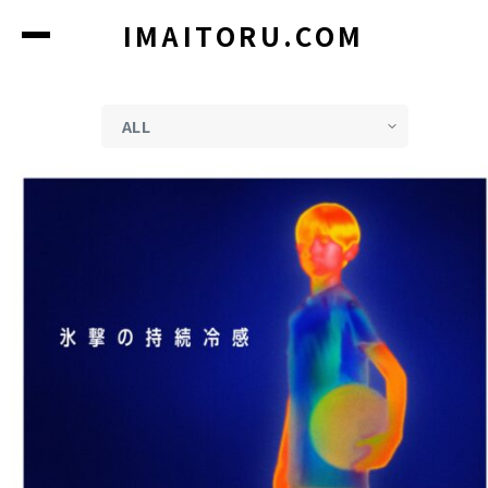
コ
IMAITORU.COM
ン
テ
ン
ツ
に
ス
キ
ッ
プ