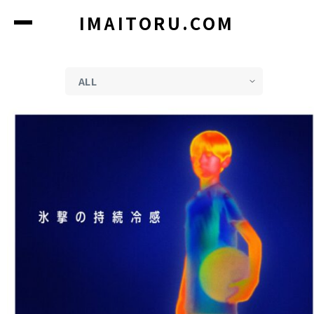
コ
IMAITORU.COM
ン
テ
ン
ツ
に
ス
キ
ッ
プ