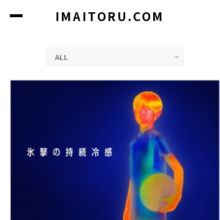
コ
IMAITORU.COM
ン
テ
ン
ツ
に
ス
キ
ッ
プ