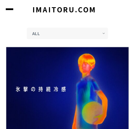
コ
IMAITORU.COM
ン
テ
ン
ツ
に
ス
キ
ッ
プ