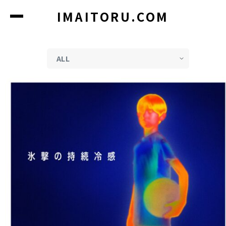
コ
IMAITORU.COM
ン
テ
ン
ツ
に
ス
キ
ッ
プ