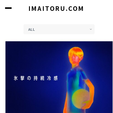
コ
IMAITORU.COM
ン
テ
ン
ツ
に
ス
キ
ッ
プ