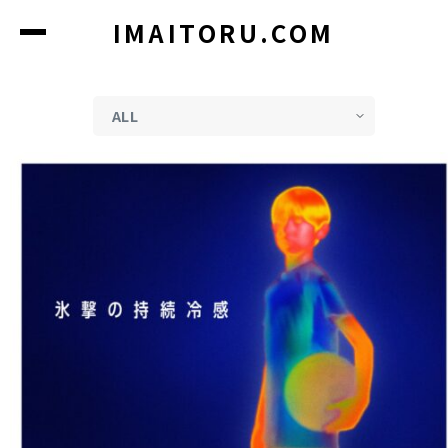
コ
IMAITORU.COM
ン
テ
ン
ツ
に
ス
キ
ッ
プ