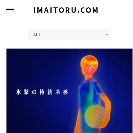
コ
IMAITORU.COM
ン
テ
ン
ツ
に
ス
キ
ッ
プ