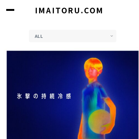
コ
IMAITORU.COM
ン
テ
ン
ツ
に
ス
キ
ッ
プ