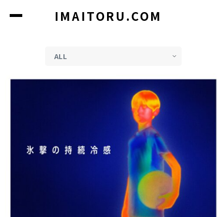
コ
IMAITORU.COM
ン
テ
ン
ツ
に
ス
キ
ッ
プ