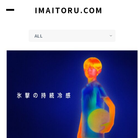
コ
IMAITORU.COM
ン
テ
ン
ツ
に
ス
キ
ッ
プ