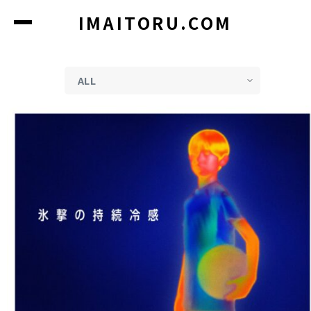
コ
IMAITORU.COM
ン
テ
ン
ツ
に
ス
キ
ッ
プ