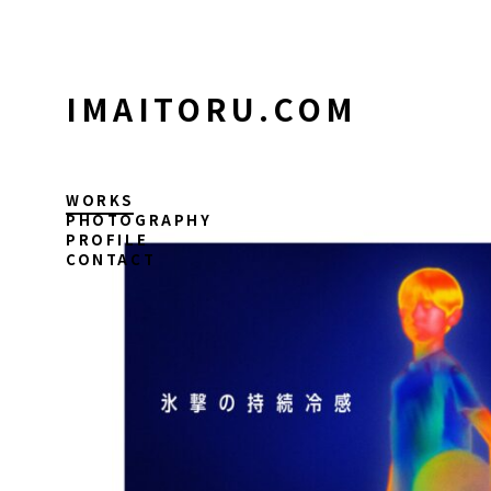
コ
ン
テ
ン
IMAITORU.COM
ツ
に
ス
キ
WORKS
ッ
PHOTOGRAPHY
PROFILE
プ
CONTACT