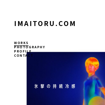
コ
ン
テ
ン
IMAITORU.COM
ツ
に
ス
キ
WORKS
ッ
PHOTOGRAPHY
PROFILE
プ
CONTACT