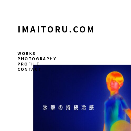
コ
ン
テ
ン
IMAITORU.COM
ツ
に
ス
キ
WORKS
ッ
PHOTOGRAPHY
PROFILE
プ
CONTACT