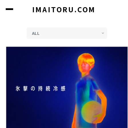
コ
IMAITORU.COM
ン
テ
ン
ツ
に
ス
キ
ッ
プ