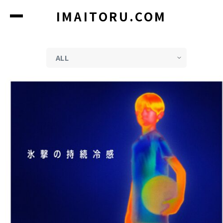
コ
IMAITORU.COM
ン
テ
ン
ツ
に
ス
キ
ッ
プ