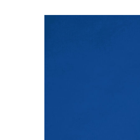
コ
ン
テ
ン
ツ
に
ス
キ
ッ
プ