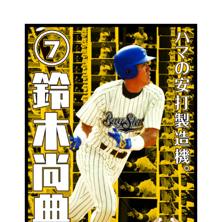
コ
ン
テ
ン
ツ
に
ス
キ
ッ
プ