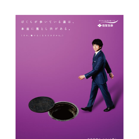
コ
ン
テ
ン
ツ
に
ス
キ
ッ
プ