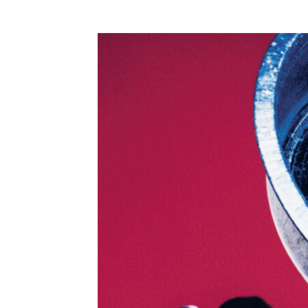
コ
ン
テ
ン
ツ
に
ス
キ
ッ
プ