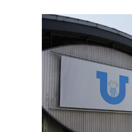
コ
ン
テ
ン
ツ
に
ス
キ
ッ
プ