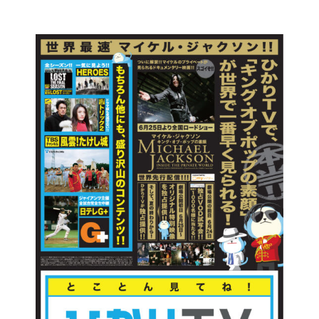
コ
ン
テ
ン
ツ
に
ス
キ
ッ
プ