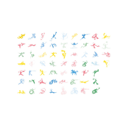
コ
ン
テ
ン
ツ
に
ス
キ
ッ
プ