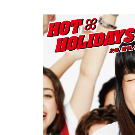
コ
ン
テ
ン
ツ
に
ス
キ
ッ
プ