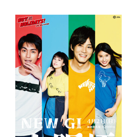
コ
ン
テ
ン
ツ
に
ス
キ
ッ
プ